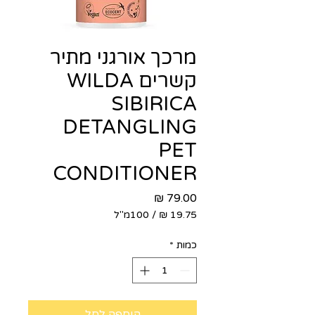
מרכך אורגני מתיר
קשרים WILDA
SIBIRICA
DETANGLING
PET
CONDITIONER
מחיר
/
100מ"ל
‏19.75 ‏₪
לכל
כמות
*
100
Milliliters
הוספה לסל