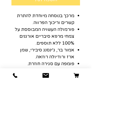
מרכך בנוסחה מיוחדת להתרת
קשרים וריכוך הפרווה.
פורמולה העשויה המבוססת על
צמחי מרפא סיבריים אורגנים
100% ללא תוספים.
אמור בר, ג'ינסנג סיבירי, שמן
ארז ורודיולה רוזאה.
פומפה עם סגירה חוזרת.
מכיל 400 מ"ל.
מתאים לכלבים וחתולים.
סדרה חדשה של חברת WILDA
SIBERICA הוותיקה המייצרת
ליין קוסמטיקה לבני אדם.