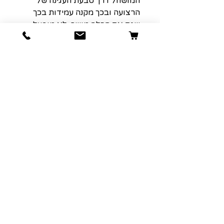
המושחל דרך טבעת העגינה של
הרצועה ובכך מקנה עמידות בכך
שגם אם הכלב מושך, לא מופעל
שום לחץ על האבזם עצמו.
הרשמה למועדון הלקוחות שלנו יגרום
לארנק שלכם לחייך :)
כתובת אימייל
הרשמה