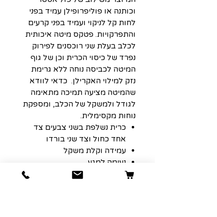
וכותנה או פוליפרופילן עמיד בפני
לחות קל לניקוי ועמיד בפני קרעים
והתפרקויות. פטקס מיטה איכותית
לכלב בעלת שני רוכסנים לפירוק
נפרד של כיסוי הכרית וכן של גוף
המיטה לכביסה נוחה ללא גרימת
נזק למילוי האקרילן. כדאי לוודא
שהמיטה מציעה תמיכה מתאימה
לגודל ולמשקל של הכלב, ומספקת
נוחות מקסימלית.
כרית נשלפת בשני צבעים צד
אחד כחול וצד שני בורדו
עמידה וקלת משקל
נעימה למגע
מידות:
20*50*60 ס"מ
22*60*75 ס"מ
24*75*90 ס"מ