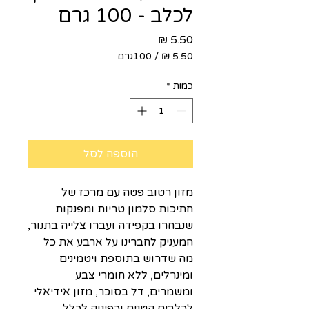
לכלב - 100 גרם
מחיר
/
100גרם
‏5.50 ‏₪
לכל
כמות
*
100
Grams
הוספה לסל
מזון רטוב פטה עם מרכז של
חתיכות סלמון טריות ומפנקות
שנבחרו בקפידה ועברו צלייה בתנור,
המעניק לחברינו על ארבע את כל
מה שדרוש בתוספת ויטמינים
ומינרלים, ללא חומרי צבע
ומשמרים, דל בסוכר, מזון אידיאלי
לכלבים קטנים וכפינוק לכלל