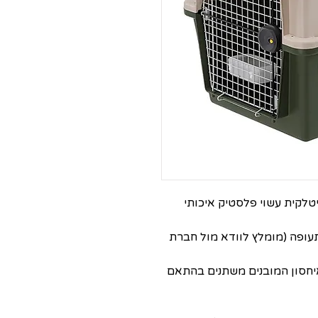
אה אטלס מתוצרת Ferplast האיטלקית עשוי פלסטיק איכותי
עופה (מומלץ לוודא מול חברת
האיחסון המובנים משתנים בהתאם