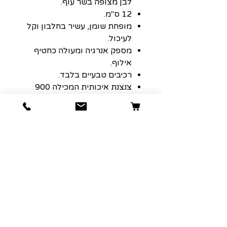
לבן מצופה בשר עוף.
12 ס"מ.
מופחת שומן, עשיר בחלבון וקל
לעיכול.
מספק אנרגיה ומעולה כחטיף
אילוף.
רכיבים טבעיים בלבד.
צנצנת איכותית המכילה 900
גרם.
Super Pets
Buffalo Rawhide Chicken
Dog Treats 900gr
הרשמה למועדון הלקוחות שלנו יגרום
לארנק שלכם לחייך :)