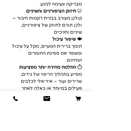
מבריקה ונעימה למגע.
🦷
חיזוק הציפורניים והשיניים
קולגן מעורב בבניית רקמות חיבור –
ולכן תורם לחוזק של ציפורניים,
שיניים וחניכיים.
🍽️
שיפור עיכול
תומך ברירית המעיים, מקל על עיכול
ומשפר את ספיגת החומרים
המזינים.
⏱️
החלמה מהירה יותר מפציעות
מסייע בתהליך הריפוי של גידים,
שרירים ועור – אידיאלי לכלבים
פעילים במיוחד או כאלה לאחר
טיפול רפואי.
👵
שיפור תפקוד כללי בגיל מבוגר
קולגן תורם להאטת תהליכי
התבלות הקשורים לגיל ומחזק
מערכות חיוניות – בפרט במפרקים
ובעצמות.