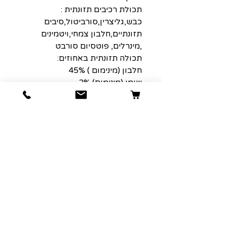
תכולת רכיבים תזונתית :
כבש,גליצרין,סורביטול,סיבים
תזונתיים,חלבון צמחי,ויטמינים
,מינרלים, פוטסיום סורבט
תכולה תזונתית באחוזים:
חלבון (מינימום ) 45%
שומן (מינימום) 2%
תאית (סיבים ) (מקסימום) 0.5%
אפר (מקסימום ) 9%
רטיבות (מקסימום) 18%
הרשמה למועדון הלקוחות שלנו יגרום
לארנק שלכם לחייך :)
כתובת אימייל