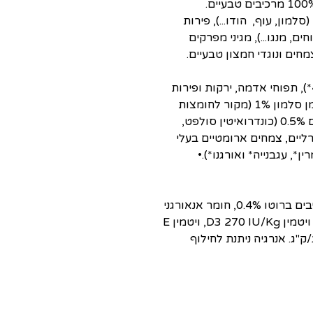
למון, עוף, הודו...), פירות
ם, מנגו...), מגיני מפרקים
מחים ונוגדי חמצון טבעיים.
דגים טריים 80% (בקלה 40%* וטונה 40%*), תפוחי אדמה, ירקות ופירות
טריים 3% (שמפיניון*, פפאיה* ותפוח*), שמן סלמון 1% (מקור לחומצות
שומן אומגה 3 ו-6) , חבילת הגנה למפרקים 0.5% (כונדרואיטין סולפט,
MSM), חומרים מינרליים, צמחים ארומטיים בעלי
ת חמצון טבעיות 0.02% (רוזמרין*, עגבנייה* ואורגנו*).•
חלבון ברוטו 12.3%, שומן ברוטו 1.6%, סיבים ברוטו 0.4%, חומר אנאורגני
1.1%, לחות 79%, ויטמין A 2700 IU/Kg, ויטמין D3 270 IU/Kg, ויטמין E
rac-α-tocoferyl acetate)  מ"ג/ק"ג. אנרגיה ניתנת לחילוף