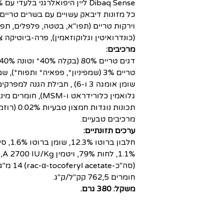
Dibaq Sense ליין היפואלרגני בלעדי עם 100% מרכיבים טבעיים.
כל מזונות דיבאק עשויים עם בשרים טריים (ס
וירקות טריים (תפו"א, בטטה, פלפלים, תפוחי
(כונדרואיטין וגלוקוזאמין), פרה-ביוטיקה צ
מרכיבים:
גלואמין כלורידראט ו-
תכונות נוגדו
מרכיבים טבעיים.
ערכים תזונתיים:
(סה"כ-14
חומרים 762,5 קק"ל/ק"ג.
משקל: 380 גרם.