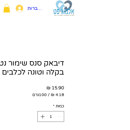
להתחברות
דיבאק סנס שימור נטו
בקלה וטונה לכלבים Dibaq
מחיר
/
100גרם
‏4.18 ‏₪
לכל
כמות
*
100
Grams