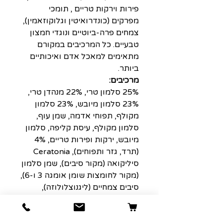
פירות וירקות טריים , תומכי
מפרקים (כונדרואיטין וגלוקוזאמין),
צמחים פרה-ביוטיים ונוגדי חמצון
טבעיים. כל המרכיבים במקורם
מתאימים למאכל אדם ואיכותיים
ביותר.
מרכיבים:
25% סלמון טרי, 22% מנהדן טרי,
23% סלמון מיובש, 23% סלמון
מקולף, תפוחי אדמה, שמן עוף,
סלמון מקולף, עיסת קליפה, סלמון
מיובש, ירקות ופירות טריים, 4%
(תרד, גזר ותפוחים), Ceratonia
סיליקואה (מקור סיבים), שמן סלמון
(מקור לחומצות שומן אומגה 3 ו-6),
סיבים צמחיים (ליגנוצלולוזה),
חומרים מינרליים, חבילת הגנה
למפרקים (קונדרואטין סולפט,