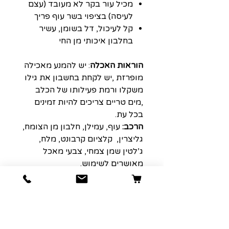
מכיל עור בקר לא מעובד (עצם
לעיסה) בציפוי בשר עוף פריך
קל לעיכול, דל בשומן, עשיר
בחלבון איכותי מן החי
הוראות האכלה
: יש להמנע מאכילה
מופרזת ,יש לקחת בחשבון את גילו
משקלו ורמת פעילותו של הכלב
,מים טריים צריכים להיות זמינים
בכל עת.
הרכב
:
עוף, עמילן, חלבון מן הצומח,
גליצרין, קלציום קרבונט, מלח,
ג’לטין שמן צמחי, צבעי מאכל
מאושרים לשימוש.
תכולה תזונתית באחוזים
:
סה”כ
חלבון31% ;סה”כ שומן 2.0% סיבים
(תאית) 0.5% אפר10% רטיבות
(לחות) 15%
אין לאכול את השקית הקטנה