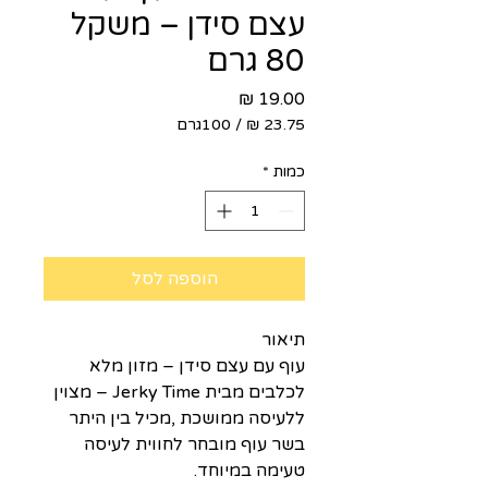
עצם סידן – משקל
80 גרם
מחיר
/
100גרם
‏23.75 ‏₪
לכל
כמות
*
100
Grams
הוספה לסל
תיאור
עוף עם עצם סידן – מזון מלא
לכלבים מבית Jerky Time – מצוין
ללעיסה ממושכת ,מכיל בין היתר
בשר עוף מובחר לחווית לעיסה
טעימה במיוחד.