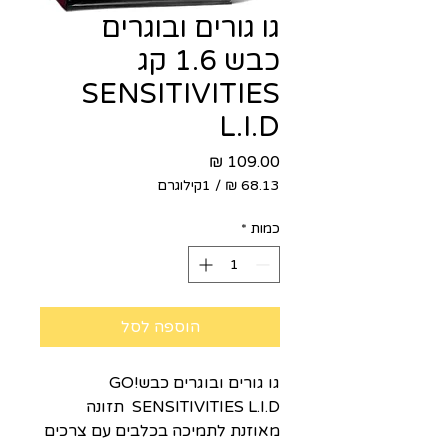
גו גורים ובוגרים
כבש 1.6 קג
SENSITIVITIES
L.I.D
מחיר
/
1קילוגרם
‏68.13 ‏₪
לכל
כמות
*
1
Kilogram
הוספה לסל
גו גורים ובוגרים כבשGO!
SENSITIVITIES L.I.D תזונה
מאוזנת לתמיכה בכלבים עם צרכים