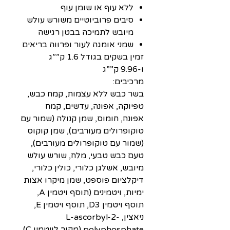
ללא עוף או שומן עוף
סיבים פרוביוטיים משורש עולש
מיובש לתמיכה בבטן רגישה
שמני אומגה לעור ופרווה בריאים
זמין בשקים בגודל 1.6 ק””ג
ו-9.96 ק””ג
מרכיבים:
בשר כבש ללא עצמות, קמח כבש,
טפיוקה, אפונה, עדשים, קמח
אפונה, חומוס, שמן קנולה (שמור עם
טוקופרולים מעורבים), שמן קוקוס
(שמור עם טוקופרולים מעורבים),
טעם כבש טבעי, מלח, שורש עולש
מיובש, אשלגן כלורי, כולין כלורי,
דיקלציום פוספט, שמן מיקרו אצות
ימיות, ויטמינים (תוסף ויטמין A,
תוסף ויטמין D3, תוסף ויטמין E,
ניאצין, L-ascorbyl-2-
polyphosphate (מקור לויטמין C),