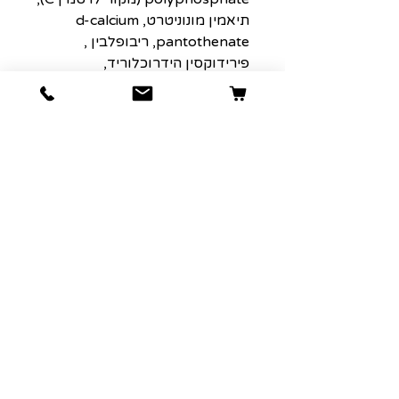
תיאמין מונוניטרט, d-calcium
pantothenate, ריבופלבין ,
פירידוקסין הידרוכלוריד,
בטא-קרוטן, חומצה פולית, ביוטין,
תוסף ויטמין B12.), מינרלים
(פרוטאינט אבץ, חלבון ברזל, חלבון
נחושת, תחמוצת אבץ, חלבון מנגן,
גופרת נחושת, גופרתית ברזל, יוד
סידן, תחמוצת מנגן, שמרי סלניום
.), DL-מתיונין, L-ליזין, טאורין,
רוזמרין מיובש.
רכיבים:
חלבון גולמי (מינימום) 24%
שומן גולמי (מינימום) 12%
סיבים גולמיים (מקסימום) 4%
לחות (מקסימום) 10%
סידן (מינימום) 1.2%
זרחן (מינימום) 0.9%