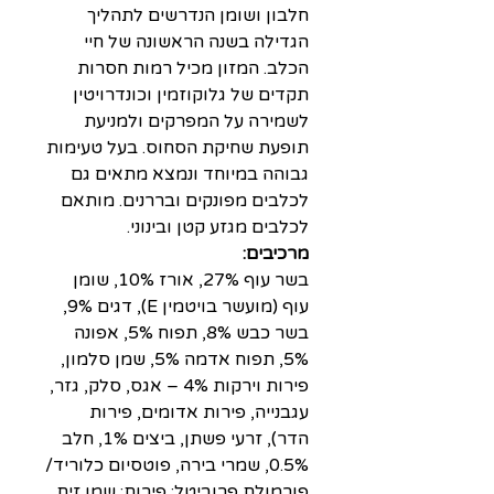
חלבון ושומן הנדרשים לתהליך
הגדילה בשנה הראשונה של חיי
הכלב. המזון מכיל רמות חסרות
תקדים של גלוקוזמין וכונדרויטין
לשמירה על המפרקים ולמניעת
תופעת שחיקת הסחוס. בעל טעימות
גבוהה במיוחד ונמצא מתאים גם
לכלבים מפונקים ובררנים. מותאם
לכלבים מגזע קטן ובינוני.
מרכיבים:
בשר עוף 27%, אורז 10%, שומן
עוף (מועשר בויטמין E), דגים 9%,
בשר כבש 8%, תפוח 5%, אפונה
5%, תפוח אדמה 5%, שמן סלמון,
פירות וירקות 4% – אגס, סלק, גזר,
עגבנייה, פירות אדומים, פירות
הדר), זרעי פשתן, ביצים 1%, חלב
0.5%, שמרי בירה, פוטסיום כלוריד/
פורמולת פרוביטל: פירות: שמן זית