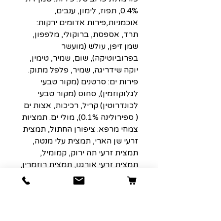
0.4%, תפוז, לימון, ענבים,
אוכמניות,פירות אדומים ירקות:
תרד, אספסת, ברוקולי, מלפפון,
שמן זיפן, עולש (מועשר
בפרוביוטיקה), שום, שמיר, טימין,
יוקה שידריגה, שמיר, פלפל מתוק.
פירות ים: סרטנים (מקור טבעי
לגלוקוזמין), סחוס (מקור טבעי
לכונדרוטין) קריל, רכיכות, אצות ים
( ספירולינה 0.1%), מולי ים. תמציות
צמחי מרפא: ציפורן החתול, תמצית
זרעי שן הארי, תמצית עלי מנטה,
תמצית זרעי תה ירוק, קמומיל,
תמצית זרעי אורגנו, תמצית רוזמרין,
תמצית אלוורה, צמח הליקריץ’.
פרוביוטיקה.
ערכיים תזונתיים:
חלבון 32%